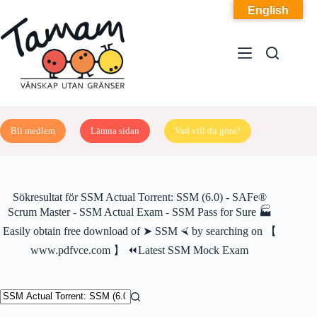
Hoppa
English
till
innehåll
Bli medlem
Lämna sidan
Vad vill du göra?
Sökresultat för SSM Actual Torrent: SSM (6.0) - SAFe®
Scrum Master - SSM Actual Exam - SSM Pass for Sure 🏭
Easily obtain free download of ➤ SSM ⮘ by searching on 【
www.pdfvce.com 】 ⏪Latest SSM Mock Exam
Inga