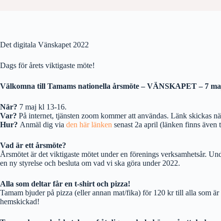
Det digitala Vänskapet 2022
Dags för årets viktigaste möte!
Välkomna till Tamams nationella årsmöte – VÄNSKAPET – 7 ma
När?
7 maj kl 13-16.
Var?
På internet, tjänsten zoom kommer att användas. Länk skickas när 
Hur?
Anmäl dig via
den här länken
senast 2a april (länken finns även t
Vad är ett årsmöte?
Årsmötet är det viktigaste mötet under en förenings verksamhetsår. U
en ny styrelse och besluta om vad vi ska göra under 2022.
Alla som deltar får en t-shirt och pizza!
Tamam bjuder på pizza (eller annan mat/fika) för 120 kr till alla som ä
hemskickad!