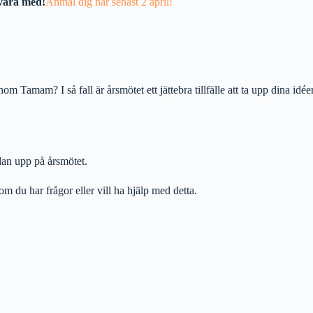
 vara med!
Anmäl dig här senast 2 april!
nom Tamam? I så fall är årsmötet ett jättebra tillfälle att ta upp dina id
edan upp på årsmötet.
om du har frågor eller vill ha hjälp med detta.