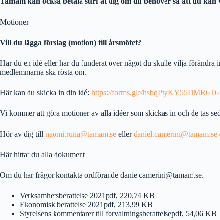
Tamam kan också betala surf åt dig om du behöver så att du kan
Motioner
Vill du lägga förslag (motion) till årsmötet?
Har du en idé eller har du funderat över något du skulle vilja förändra i
medlemmarna ska rösta om.
Här kan du skicka in din idé:
https://forms.gle/hsbqPtyKY55DMR6T6
Vi kommer att göra motioner av alla idéer som skickas in och de tas s
Hör av dig till
naomi.runa@tamam.se
eller
daniel.camerini@tamam.se
Här hittar du alla dokument
Om du har frågor kontakta ordförande danie.camerini@tamam.se.
Verksamhetsberattelse 2021pdf, 220,74 KB
Ekonomisk berattelse 2021pdf, 213,99 KB
Styrelsens kommentarer till forvaltningsberattelsepdf, 54,06 KB