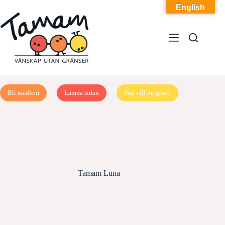
Hoppa
English
till
innehåll
Bli medlem
Lämna sidan
Vad vill du göra?
Tamam Luna