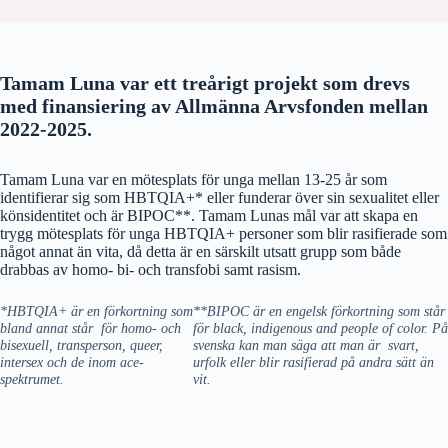
Tamam Luna var ett treårigt projekt som drevs
med finansiering av Allmänna Arvsfonden mellan
2022-2025.
Tamam Luna var en mötesplats för unga mellan 13-25 år som
identifierar sig som HBTQIA+* eller funderar över sin sexualitet eller
könsidentitet och är BIPOC**. Tamam Lunas mål var att skapa en
trygg mötesplats för unga HBTQIA+ personer som blir rasifierade som
något annat än vita, då detta är en särskilt utsatt grupp som både
drabbas av homo- bi- och transfobi samt rasism.
*HBTQIA+ är en förkortning som
**BIPOC är en engelsk förkortning som står
bland annat står för homo- och
för black, indigenous and people of color. På
bisexuell, transperson, queer,
svenska kan man säga att man är svart,
intersex och de inom ace-
urfolk eller blir rasifierad på andra sätt än
spektrumet.
vit.