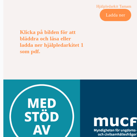
Hjälpledarkit Tamam
Ladda ner
Klicka på bilden för att
bläddra och läsa eller
ladda ner hjälpledarkitet
1
som pdf.