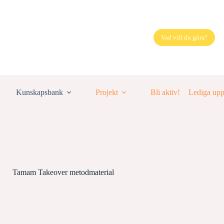
Vad vill du göra?
Kunskapsbank
Projekt
Bli aktiv!
Lediga up
Tamam Takeover metodmaterial