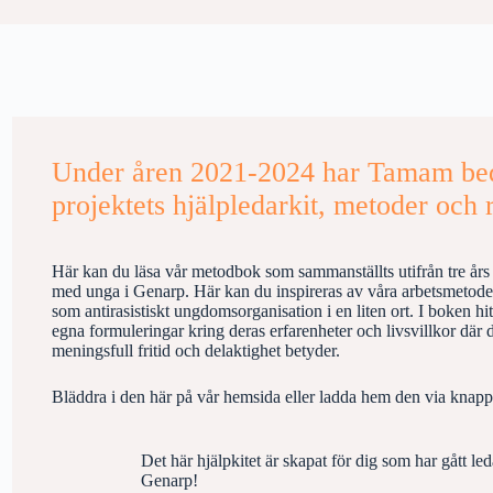
Under åren 2021-2024 har Tamam bedr
projektets hjälpledarkit, metoder och r
Här kan du läsa vår metodbok som sammanställts utifrån tre års
med unga i Genarp. Här kan du inspireras av våra arbetsmetoder
som antirasistiskt ungdomsorganisation i en liten ort. I boken h
egna formuleringar kring deras erfarenheter och livsvillkor där 
meningsfull fritid och delaktighet betyder.
Bläddra i den här på vår hemsida eller ladda hem den via knap
Det här hjälpkitet är skapat för dig som har gått l
Genarp!