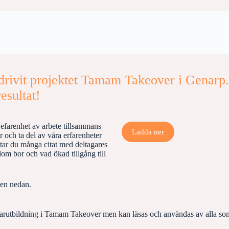
ivit projektet Tamam Takeover i Genarp. 
esultat!
 efarenhet av arbete tillsammans
Ladda ner
.
 och ta del av våra erfarenheter
ittar du många citat med deltagares
dom bor och vad ökad tillgång till
pen nedan.
edarutbildning i Tamam Takeover men kan läsas och användas av alla som ä