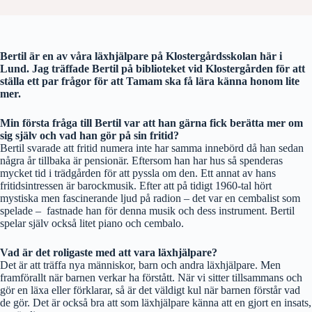
Bertil är en av våra läxhjälpare på Klostergårdsskolan här i
Lund. Jag träffade Bertil på biblioteket vid Klostergården för att
ställa ett par frågor för att Tamam ska få lära känna honom lite
mer.
Min första fråga till Bertil var att han gärna fick berätta mer om
sig själv och vad han gör på sin fritid?
Bertil svarade att fritid numera inte har samma innebörd då han sedan
några år tillbaka är pensionär. Eftersom han har hus så spenderas
mycket tid i trädgården för att pyssla om den. Ett annat av hans
fritidsintressen är barockmusik. Efter att på tidigt 1960-tal hört
mystiska men fascinerande ljud på radion – det var en cembalist som
spelade – fastnade han för denna musik och dess instrument. Bertil
spelar själv också litet piano och cembalo.
Vad är det roligaste med att vara läxhjälpare?
Det är att träffa nya människor, barn och andra läxhjälpare. Men
framförallt när barnen verkar ha förstått. När vi sitter tillsammans och
gör en läxa eller förklarar, så är det väldigt kul när barnen förstår vad
de gör. Det är också bra att som läxhjälpare känna att en gjort en insats,