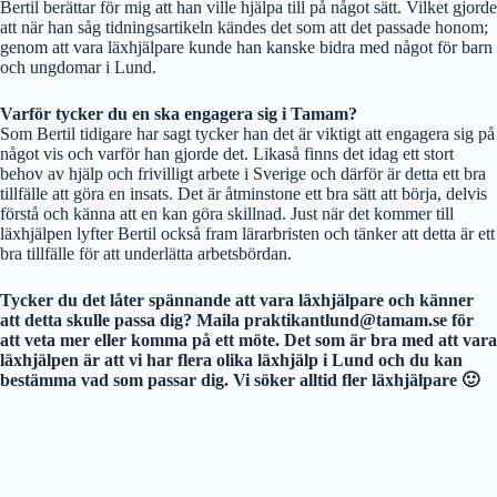
Bertil berättar för mig att han ville hjälpa till på något sätt. Vilket gjorde
att när han såg tidningsartikeln kändes det som att det passade honom;
genom att vara läxhjälpare kunde han kanske bidra med något för barn
och ungdomar i Lund.
Varför tycker du en ska engagera sig i Tamam?
Som Bertil tidigare har sagt tycker han det är viktigt att engagera sig på
något vis och varför han gjorde det. Likaså finns det idag ett stort
behov av hjälp och frivilligt arbete i Sverige och därför är detta ett bra
tillfälle att göra en insats. Det är åtminstone ett bra sätt att börja, delvis
förstå och känna att en kan göra skillnad. Just när det kommer till
läxhjälpen lyfter Bertil också fram lärarbristen och tänker att detta är ett
bra tillfälle för att underlätta arbetsbördan.
Tycker du det låter spännande att vara läxhjälpare och känner
att detta skulle passa dig? Maila praktikantlund@tamam.se för
att veta mer eller komma på ett möte. Det som är bra med att vara
läxhjälpen är att vi har flera olika läxhjälp i Lund och du kan
bestämma vad som passar dig. Vi söker alltid fler läxhjälpare 🙂