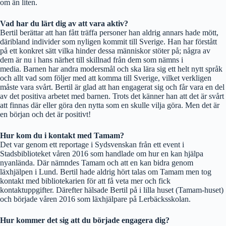
om än liten.
Vad har du lärt dig av att vara aktiv?
Bertil berättar att han fått träffa personer han aldrig annars hade mött,
däribland individer som nyligen kommit till Sverige. Han har förstått
på ett konkret sätt vilka hinder dessa människor stöter på; några av
dem är nu i hans närhet till skillnad från dem som nämns i
media. Barnen har andra modersmål och ska lära sig ett helt nytt språk
och allt vad som följer med att komma till Sverige, vilket verkligen
måste vara svårt. Bertil är glad att han engagerat sig och får vara en del
av det positiva arbetet med barnen. Trots det känner han att det är svårt
att finnas där eller göra den nytta som en skulle vilja göra. Men det är
en början och det är positivt!
Hur kom du i kontakt med Tamam?
Det var genom ett reportage i Sydsvenskan från ett event i
Stadsbiblioteket våren 2016 som handlade om hur en kan hjälpa
nyanlända. Där nämndes Tamam och att en kan bidra genom
läxhjälpen i Lund. Bertil hade aldrig hört talas om Tamam men tog
kontakt med bibliotekarien för att få veta mer och fick
kontaktuppgifter. Därefter hälsade Bertil på i lilla huset (Tamam-huset)
och började våren 2016 som läxhjälpare på Lerbäcksskolan.
Hur kommer det sig att du började engagera dig?