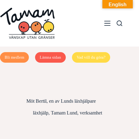
Hoppa
English
till
innehåll
Bli medlem
Lämna sidan
Vad vill du göra?
Möt Bertil, en av Lunds läxhjälpare
läxhjälp
,
Tamam Lund
,
verksamhet