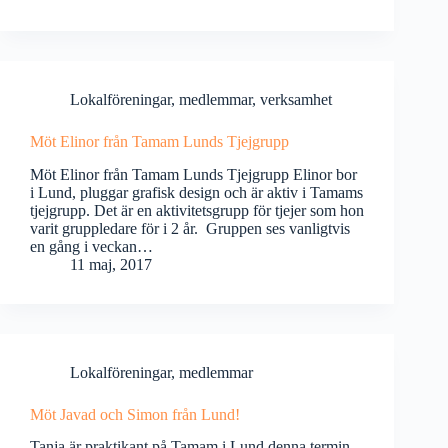
Lokalföreningar
,
medlemmar
,
verksamhet
Möt Elinor från Tamam Lunds Tjejgrupp
Möt Elinor från Tamam Lunds Tjejgrupp Elinor bor
i Lund, pluggar grafisk design och är aktiv i Tamams
tjejgrupp. Det är en aktivitetsgrupp för tjejer som hon
varit gruppledare för i 2 år. Gruppen ses vanligtvis
en gång i veckan…
11 maj, 2017
Lokalföreningar
,
medlemmar
Möt Javad och Simon från Lund!
Tanja är praktikant på Tamam i Lund denna termin