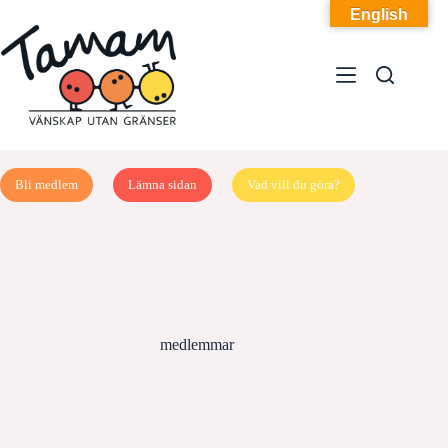
Hoppa
English
till
innehåll
Bli medlem
Lämna sidan
Vad vill du göra?
medlemmar