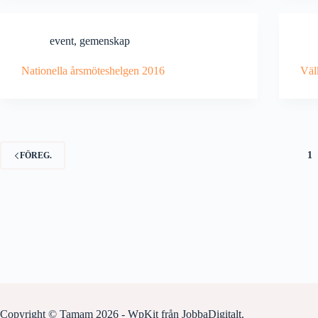
event
,
gemenskap
Nationella årsmöteshelgen 2016
Väl
1
FÖREG.
Copyright © Tamam 2026 -
WpKit
från
JobbaDigitalt
.