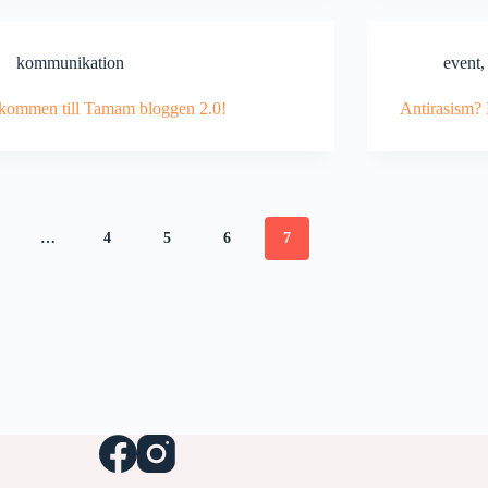
kommunikation
event
kommen till Tamam bloggen 2.0!
Antirasism?
…
4
5
6
7