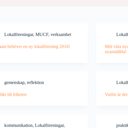
Lokalföreningar
,
MUCF
,
verksamhet
Lokalf
am behöver en ny lokalförening 2016!
Möt våra nya
nyanställda!
gemenskap
,
reflektion
Lokalf
ikt till friheten
Varför är de
kommunikation
,
Lokalföreningar
,
prakti